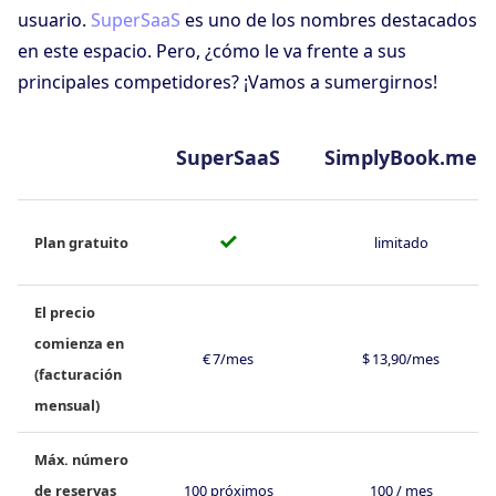
usuario.
SuperSaaS
es uno de los nombres destacados
en este espacio. Pero, ¿cómo le va frente a sus
principales competidores? ¡Vamos a sumergirnos!
SuperSaaS
SimplyBook.me
✓
Plan gratuito
limitado
El precio
comienza en
€ 7/mes
$ 13,90/mes
(facturación
mensual)
Máx. número
de reservas
100 próximos
100 / mes