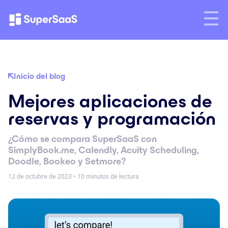
Inicio del blog
Mejores aplicaciones de
reservas y programación
¿Cómo se compara SuperSaaS con
SimplyBook.me, Calendly, Acuity Scheduling,
Doodle, Bookeo y Setmore?
12 de octubre de 2023
•
10 minutos de lectura