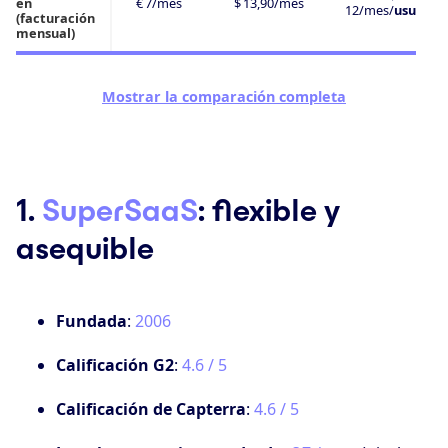
en
€ 7/mes
$ 13,90/mes
12/mes/
usuario
(facturación
mensual)
Mostrar la comparación completa
1.
SuperSaaS
: flexible y
asequible
Fundada
:
2006
Calificación G2
:
4.6 / 5
Calificación de Capterra
:
4.6 / 5