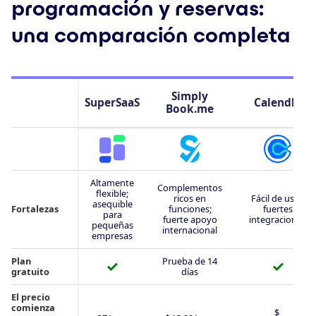
programación y reservas:
una comparación completa
Simply​
SuperSaaS
Calendly
Book.me
Altamente
Complementos
flexible;
ricos en
Fácil de usar;
asequible
Fortalezas
funciones;
fuertes
para
fuerte apoyo
integraciones
pequeñas
internacional
empresas
Plan
Prueba de 14
✓
✓
gratuito
días
El precio
comienza
$