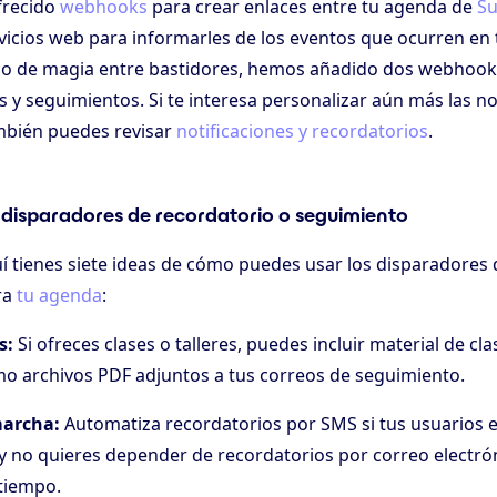
frecido
webhooks
para crear enlaces entre tu agenda de
Su
rvicios web para informarles de los eventos que ocurren en
co de magia entre bastidores, hemos añadido dos webhooks
 y seguimientos. Si te interesa personalizar aún más las no
mbién puedes revisar
notificaciones y recordatorios
.
 disparadores de recordatorio o seguimiento
í tienes siete ideas de cómo puedes usar los disparadores 
ra
tu agenda
:
s:
Si ofreces clases o talleres, puedes incluir material de c
omo archivos PDF adjuntos a tus correos de seguimiento.
marcha:
Automatiza recordatorios por SMS si tus usuarios 
 no quieres depender de recordatorios por correo electró
 tiempo.