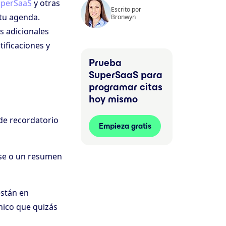
perSaaS
y otras
Escrito por
 tu agenda.
Bronwyn
 adicionales
tificaciones y
Prueba
SuperSaaS para
programar citas
hoy mismo
de recordatorio
Empieza gratis
lase o un resumen
están en
nico que quizás