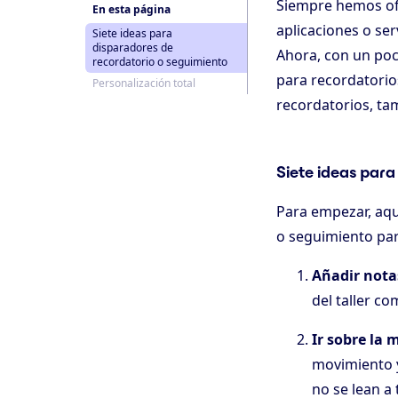
Siempre hemos o
En esta página
aplicaciones o se
Siete ideas para
disparadores de
Ahora, con un po
recordatorio o seguimiento
para recordatorios
Personalización total
recordatorios, ta
Siete ideas para
Para empezar, aqu
o seguimiento pa
Añadir nota
del taller c
Ir sobre la 
movimiento y
no se lean a