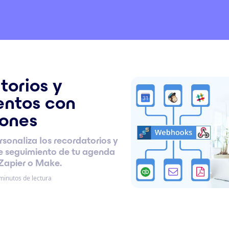
torios y
entos con
iones
sonaliza los recordatorios y
de seguimiento de tu agenda
 Zapier o Make.
minutos de lectura