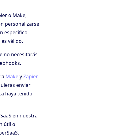
pier o Make,
en personalizarse
an específico
es válido.
 no necesitarás
webhooks.
ara
Make
y
Zapier
.
quieras enviar
ta haya tenido
rSaaS en nuestra
 útil o
uperSaaS.