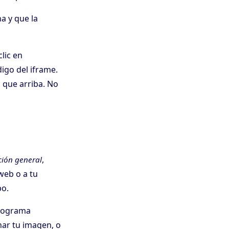
a y que la
lic en
igo del iframe.
 que arriba. No
,
ción general
web o a tu
po.
programa
ar tu imagen, o