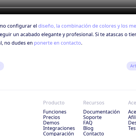
mo configurar el
diseño, la combinación de colores y los me
guir un acabado elegante y profesional. Si te atascas o ti
l, no dudes en
ponerte en contacto
.
r
Ar
Producto
Recursos
Ace
Funciones
Documentación
Ace
Precios
Soporte
Afi
Demos
FAQ
Des
Integraciones
Blog
Tes
Comparación
Contacto