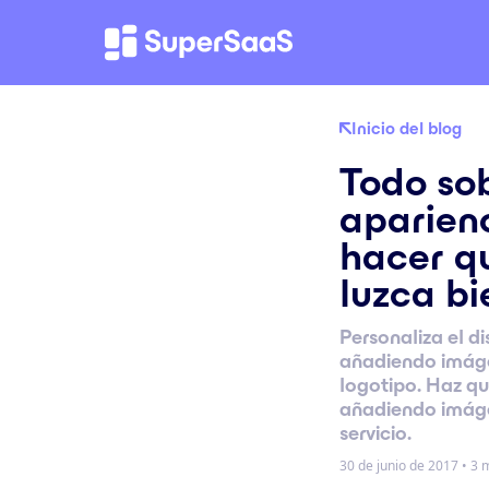
Inicio del blog
Todo sob
aparien
hacer qu
luzca bi
Personaliza el di
añadiendo imáge
logotipo. Haz qu
añadiendo imáge
servicio.
30 de junio de 2017
•
3 m