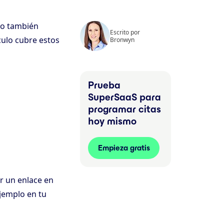
ero también
Escrito por
culo cubre estos
Bronwyn
Prueba
SuperSaaS para
programar citas
hoy mismo
Empieza gratis
r un enlace en
ejemplo en tu