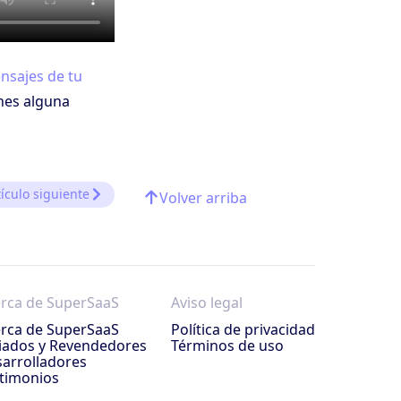
nsajes de tu
enes alguna
tículo siguiente
Volver arriba
rca de SuperSaaS
Aviso legal
rca de SuperSaaS
Política de privacidad
liados y Revendedores
Términos de uso
arrolladores
timonios