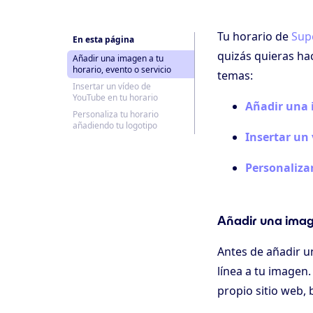
Tu horario de
Sup
En esta página
quizás quieras hac
Añadir una imagen a tu
horario, evento o servicio
temas:
Insertar un vídeo de
YouTube en tu horario
Añadir una 
Personaliza tu horario
añadiendo tu logotipo
Insertar un
Personaliza
Añadir una image
Antes de añadir 
línea a tu imagen.
propio sitio web,