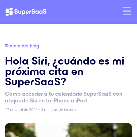
Inicio del blog
Hola Siri, ¿cuándo es mi
próxima cita en
SuperSaaS?
Cómo acceder a tu calendario SuperSaaS con
atajos de Siri en tu iPhone o iPad
17 de abril de 2020
•
4 minutos de lectura