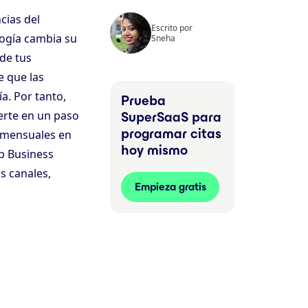
cias del
Escrito por
logía cambia su
Sneha
 de tus
e que las
. Por tanto,
Prueba
erte en un paso
SuperSaaS para
programar citas
s mensuales en
hoy mismo
p Business
s canales,
Empieza gratis