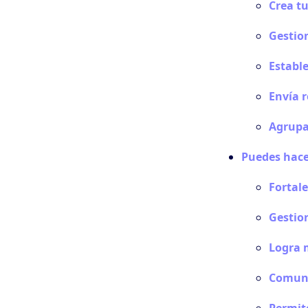
Crea tu
Gestion
Estable
Envía 
Agrupa
Puedes hace
Fortale
Gestion
Logra 
Comuní