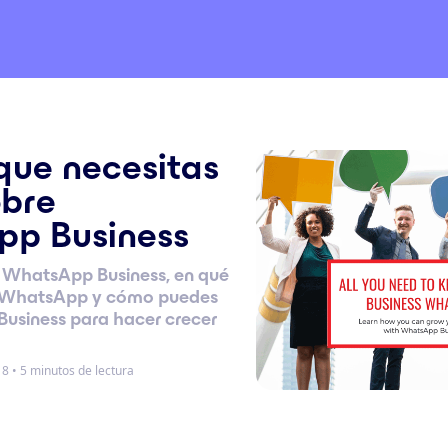
que necesitas
obre
p Business
 WhatsApp Business, en qué
e WhatsApp y cómo puedes
usiness para hacer crecer
18
•
5 minutos de lectura