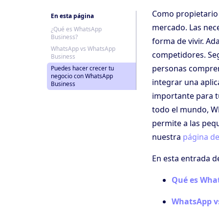
Como propietario 
En esta página
mercado. Las nece
¿Qué es WhatsApp
Business?
forma de vivir. Ad
WhatsApp vs WhatsApp
competidores. Se
Business
personas compren 
Puedes hacer crecer tu
negocio con WhatsApp
integrar una apli
Business
importante para t
todo el mundo, W
permite a las peq
nuestra
página de
En esta entrada d
Qué es Wha
WhatsApp v